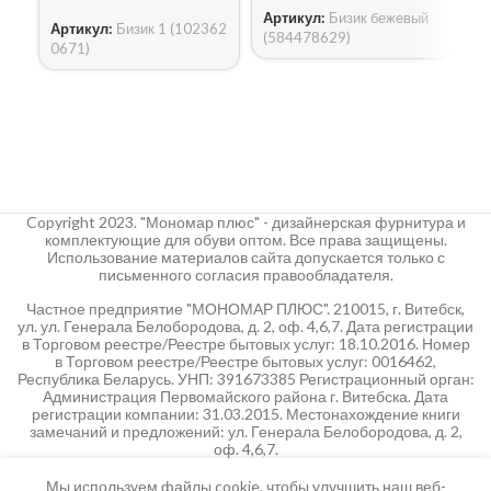
Артикул:
Бизик бежевый
Артикул:
Бизик 1 (102362
Б
(584478629)
0671)
А
1
Copyright 2023. "Мономар плюс" - дизайнерская фурнитура и
комплектующие для обуви оптом. Все права защищены.
Использование материалов сайта допускается только с
письменного согласия правообладателя.
Частное предприятие "МОНОМАР ПЛЮС". 210015, г. Витебск,
ул. ул. Генерала Белобородова, д. 2, оф. 4,6,7. Дата регистрации
в Торговом реестре/Реестре бытовых услуг: 18.10.2016. Номер
в Торговом реестре/Реестре бытовых услуг: 0016462,
Республика Беларусь. УНП: 391673385 Регистрационный орган:
Администрация Первомайского района г. Витебска. Дата
регистрации компании: 31.03.2015. Местонахождение книги
замечаний и предложений: ул. Генерала Белобородова, д. 2,
оф. 4,6,7.
Мы используем файлы cookie, чтобы улучшить наш веб-