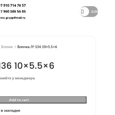
0.00
Блочки
Блочка JY-136 10×5.5×6
136 10×5.5×6
чняйте у менеджера
Add to cart
 в закладки