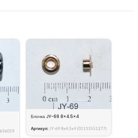
Блочка JY-69 8×4.5×4
Блочка
Артикул:
JY-69 8x4.5x4 (01133551277)
Артику
8656019
4709)