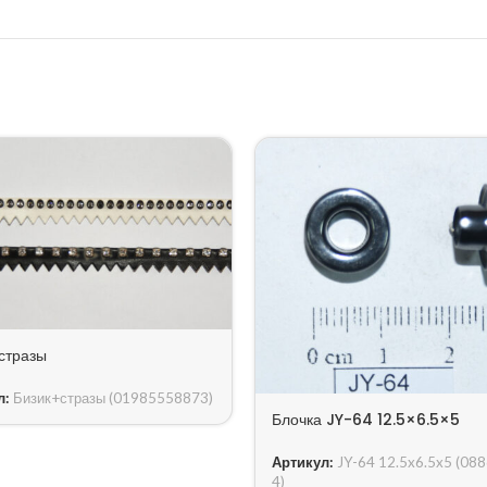
стразы
л:
Бизик+стразы (01985558873)
Блочка JY-64 12.5×6.5×5
Артикул:
JY-64 12.5x6.5x5 (08
4)