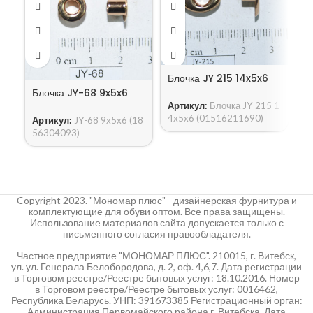
Блочка JY 215 14x5x6
Блочка JY-68 9x5x6
Б
Артикул:
Блочка JY 215 1
1
4x5x6 (01516211690)
Артикул:
JY-68 9x5x6 (18
56304093)
А
2x
Copyright 2023. "Мономар плюс" - дизайнерская фурнитура и
комплектующие для обуви оптом. Все права защищены.
Использование материалов сайта допускается только с
письменного согласия правообладателя.
Частное предприятие "МОНОМАР ПЛЮС". 210015, г. Витебск,
ул. ул. Генерала Белобородова, д. 2, оф. 4,6,7. Дата регистрации
в Торговом реестре/Реестре бытовых услуг: 18.10.2016. Номер
в Торговом реестре/Реестре бытовых услуг: 0016462,
Республика Беларусь. УНП: 391673385 Регистрационный орган:
Администрация Первомайского района г. Витебска. Дата