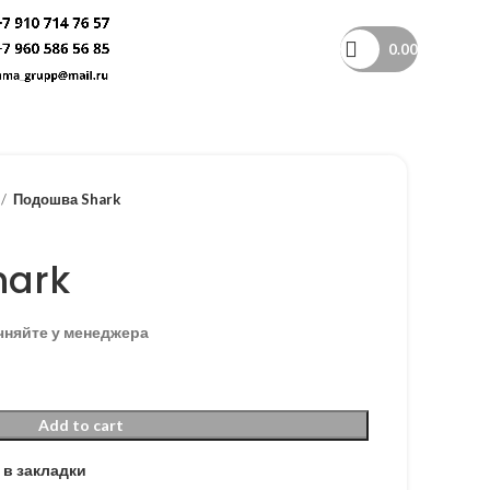
0.00
Подошва Shark
hark
чняйте у менеджера
Add to cart
 в закладки