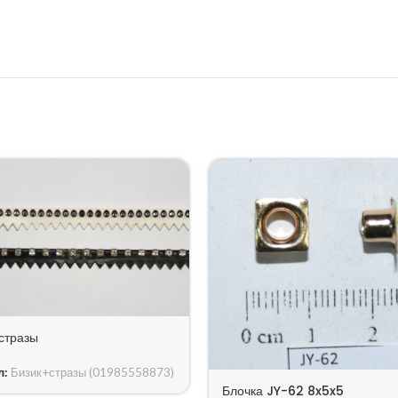
стразы
л:
Бизик+стразы (01985558873)
Блочка JY-62 8x5x5