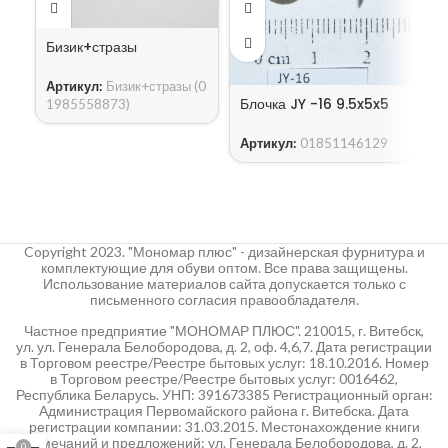
Бизик+стразы
Артикул:
Бизик+стразы (0
Б
Блочка JY -16 9.5x5x5
1985558873)
А
Артикул:
01851146129
1x
Copyright 2023. "Мономар плюс" - дизайнерская фурнитура и
комплектующие для обуви оптом. Все права защищены.
Использование материалов сайта допускается только с
письменного согласия правообладателя.
Частное предприятие "МОНОМАР ПЛЮС". 210015, г. Витебск,
ул. ул. Генерала Белобородова, д. 2, оф. 4,6,7. Дата регистрации
в Торговом реестре/Реестре бытовых услуг: 18.10.2016. Номер
в Торговом реестре/Реестре бытовых услуг: 0016462,
Республика Беларусь. УНП: 391673385 Регистрационный орган:
Администрация Первомайского района г. Витебска. Дата
регистрации компании: 31.03.2015. Местонахождение книги
замечаний и предложений: ул. Генерала Белобородова, д. 2,
0