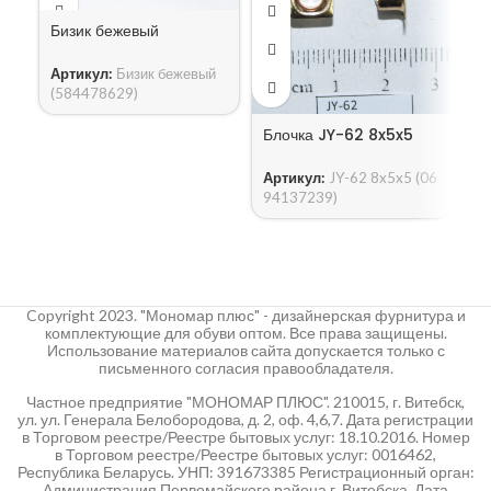
Бизик бежевый
Артикул:
Бизик бежевый
(584478629)
Блочка JY-62 8x5x5
Б
Артикул:
JY-62 8x5x5 (06
А
94137239)
5
Copyright 2023. "Мономар плюс" - дизайнерская фурнитура и
комплектующие для обуви оптом. Все права защищены.
Использование материалов сайта допускается только с
письменного согласия правообладателя.
Частное предприятие "МОНОМАР ПЛЮС". 210015, г. Витебск,
ул. ул. Генерала Белобородова, д. 2, оф. 4,6,7. Дата регистрации
в Торговом реестре/Реестре бытовых услуг: 18.10.2016. Номер
в Торговом реестре/Реестре бытовых услуг: 0016462,
Республика Беларусь. УНП: 391673385 Регистрационный орган:
Администрация Первомайского района г. Витебска. Дата