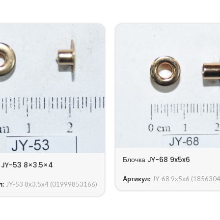
Блочка JY-68 9x5x6
 JY-53 8×3.5×4
Артикул:
JY-68 9x5x6 (185630
л:
JY-53 8x3.5x4 (01999853166)