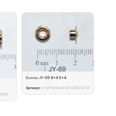
Блочка JY-69 8×4.5×4
Блочка
Артикул:
JY-69 8x4.5x4 (01133551277)
Артику
4709)
4093)