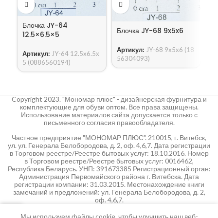
Б
Блочка JY-64
Блочка JY-68 9x5x6
12.5×6.5×5
А
Артикул:
JY-68 9x5x6 (18
1
Артикул:
JY-64 12.5x6.5x
56304093)
5 (0886560194)
Copyright 2023. "Мономар плюс" - дизайнерская фурнитура и
комплектующие для обуви оптом. Все права защищены.
Использование материалов сайта допускается только с
письменного согласия правообладателя.
Частное предприятие "МОНОМАР ПЛЮС". 210015, г. Витебск,
ул. ул. Генерала Белобородова, д. 2, оф. 4,6,7. Дата регистрации
в Торговом реестре/Реестре бытовых услуг: 18.10.2016. Номер
в Торговом реестре/Реестре бытовых услуг: 0016462,
Республика Беларусь. УНП: 391673385 Регистрационный орган:
Администрация Первомайского района г. Витебска. Дата
регистрации компании: 31.03.2015. Местонахождение книги
замечаний и предложений: ул. Генерала Белобородова, д. 2,
оф. 4,6,7.
0
Мы используем файлы cookie, чтобы улучшить наш веб-