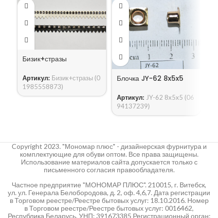
Бизик+стразы
Блочка JY-62 8x5x5
Артикул:
Бизик+стразы (0
Б
1985558873)
Артикул:
JY-62 8x5x5 (06
А
94137239)
Copyright 2023. "Мономар плюс" - дизайнерская фурнитура и
комплектующие для обуви оптом. Все права защищены.
Использование материалов сайта допускается только с
письменного согласия правообладателя.
Частное предприятие "МОНОМАР ПЛЮС". 210015, г. Витебск,
ул. ул. Генерала Белобородова, д. 2, оф. 4,6,7. Дата регистрации
в Торговом реестре/Реестре бытовых услуг: 18.10.2016. Номер
в Торговом реестре/Реестре бытовых услуг: 0016462,
Республика Беларусь. УНП: 391673385 Регистрационный орган: