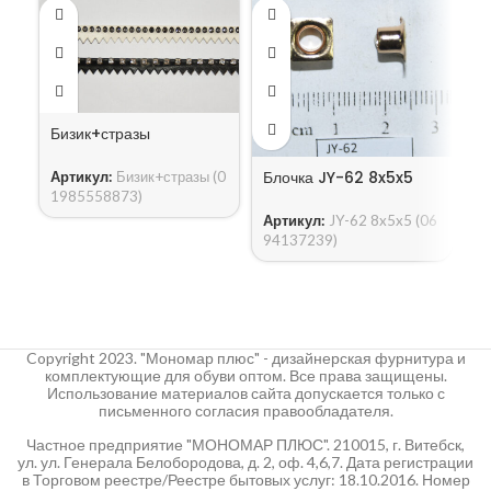
Бизик+стразы
Б
Блочка JY-62 8x5x5
Артикул:
Бизик+стразы (0
1985558873)
А
Артикул:
JY-62 8x5x5 (06
4
94137239)
Copyright 2023. "Мономар плюс" - дизайнерская фурнитура и
комплектующие для обуви оптом. Все права защищены.
Использование материалов сайта допускается только с
письменного согласия правообладателя.
Частное предприятие "МОНОМАР ПЛЮС". 210015, г. Витебск,
ул. ул. Генерала Белобородова, д. 2, оф. 4,6,7. Дата регистрации
в Торговом реестре/Реестре бытовых услуг: 18.10.2016. Номер