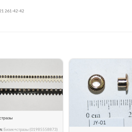
21 261-42-42
стразы
л:
Бизик+стразы (01985558873)