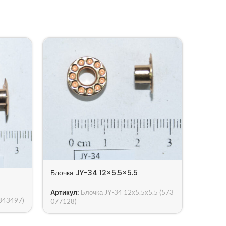
Блочка
Блочка JY-34 12×5.5×5.5
9.5×5.
Артикул:
Блочка JY-34 12x5.5x5.5 (573
843497)
Артику
077128)