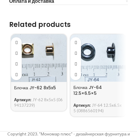
Оплата и доставка
Related products
Блочка JY-64
Блочка JY-62 8x5x5
Б
12.5×6.5×5
Артикул:
JY-62 8x5x5 (06
А
Артикул:
JY-64 12.5x6.5x
94137239)
5
5 (0886560194)
Copyright 2023. "Мономар плюс" - дизайнерская фурнитура и