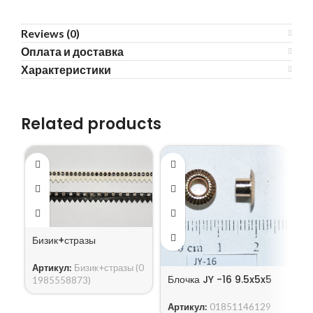
Reviews (0)
Оплата и доставка
Характеристики
Related products
Бизик+стразы
Б
Артикул:
Бизик+стразы (0
Блочка JY -16 9.5x5x5
1985558873)
А
4
Артикул:
01851146129